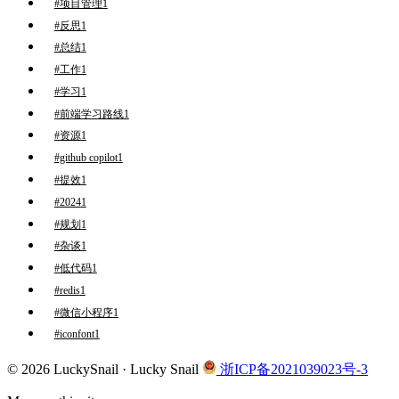
#项目管理
1
#反思
1
#总结
1
#工作
1
#学习
1
#前端学习路线
1
#资源
1
#github copilot
1
#提效
1
#2024
1
#规划
1
#杂谈
1
#低代码
1
#redis
1
#微信小程序
1
#iconfont
1
© 2026 LuckySnail · Lucky Snail
浙ICP备2021039023号-3