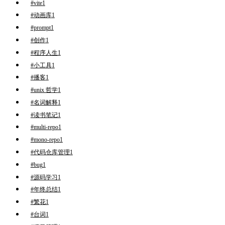
#vite
1
#动画库
1
#prompt
1
#创作
1
#程序人生
1
#小工具
1
#播客
1
#unix 哲学
1
#名词解释
1
#读书笔记
1
#multi-repo
1
#mono-repo
1
#代码仓库管理
1
#bug
1
#源码学习
1
#年终总结
1
#繁花
1
#台词
1