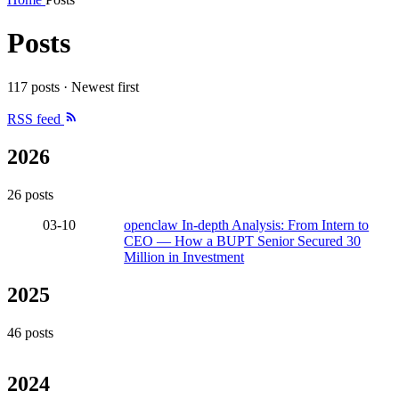
Posts
117 posts · Newest first
RSS feed
2026
26 posts
03-10
openclaw In-depth Analysis: From Intern to
CEO — How a BUPT Senior Secured 30
Million in Investment
2025
46 posts
2024