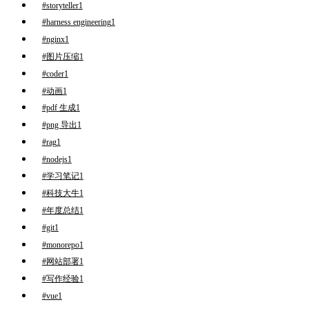
#storyteller
1
#harness engineering
1
#nginx
1
#图片压缩
1
#coder
1
#动画
1
#pdf 生成
1
#png 导出
1
#rag
1
#nodejs
1
#学习笔记
1
#科技大牛
1
#年度总结
1
#git
1
#monorepo
1
#网站部署
1
#写作经验
1
#vue
1