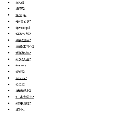
#ci/cd
2
#翻译
2
#next.js
2
#踩坑记录
2
#javascript
2
#基础知识
2
#编码规范
2
#前端工程化
2
#源码阅读
2
#代码人生
2
#cursor
2
#教程
2
#docker
2
#2023
2
#未来规划
2
#三本大学生
2
#年中总结
2
#商业
1