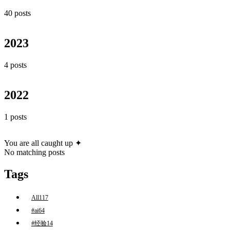
40 posts
2023
4 posts
2022
1 posts
You are all caught up ✦
No matching posts
Tags
All
117
#ai
64
#经验
14