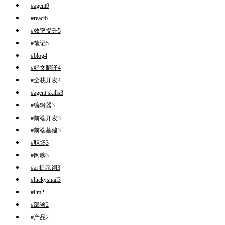
#agent
9
#react
6
#效率提升
5
#笔记
5
#blog
4
#好文翻译
4
#全栈开发
4
#agent skills
3
#编辑器
3
#前端开发
3
#前端基建
3
#职场
3
#闲聊
3
#ai 提示词
3
#luckysnail
3
#llm
2
#部署
2
#产品
2