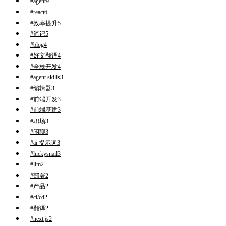
#agent
9
#react
6
#效率提升
5
#笔记
5
#blog
4
#好文翻译
4
#全栈开发
4
#agent skills
3
#编辑器
3
#前端开发
3
#前端基建
3
#职场
3
#闲聊
3
#ai 提示词
3
#luckysnail
3
#llm
2
#部署
2
#产品
2
#ci/cd
2
#翻译
2
#next.js
2