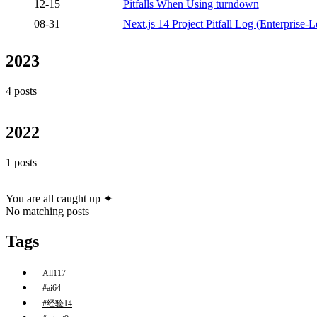
12-15
Pitfalls When Using turndown
08-31
Next.js 14 Project Pitfall Log (Enterprise-L
2023
4 posts
2022
1 posts
You are all caught up ✦
No matching posts
Tags
All
117
#ai
64
#经验
14