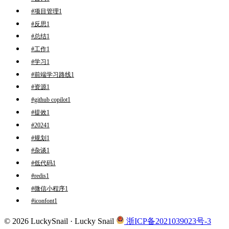
#项目管理
1
#反思
1
#总结
1
#工作
1
#学习
1
#前端学习路线
1
#资源
1
#github copilot
1
#提效
1
#2024
1
#规划
1
#杂谈
1
#低代码
1
#redis
1
#微信小程序
1
#iconfont
1
© 2026 LuckySnail · Lucky Snail
浙ICP备2021039023号-3