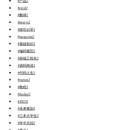
#产品
2
#ci/cd
2
#翻译
2
#next.js
2
#踩坑记录
2
#javascript
2
#基础知识
2
#编码规范
2
#前端工程化
2
#源码阅读
2
#代码人生
2
#cursor
2
#教程
2
#docker
2
#2023
2
#未来规划
2
#三本大学生
2
#年中总结
2