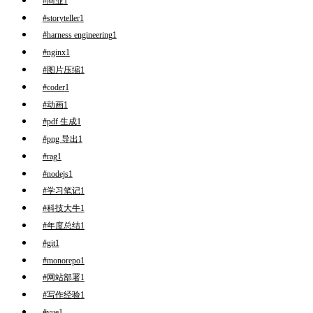
#商业
1
#storyteller
1
#harness engineering
1
#nginx
1
#图片压缩
1
#coder
1
#动画
1
#pdf 生成
1
#png 导出
1
#rag
1
#nodejs
1
#学习笔记
1
#科技大牛
1
#年度总结
1
#git
1
#monorepo
1
#网站部署
1
#写作经验
1
#vue
1