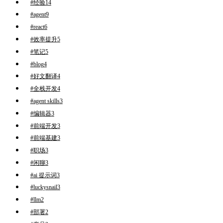
#经验
14
#agent
9
#react
6
#效率提升
5
#笔记
5
#blog
4
#好文翻译
4
#全栈开发
4
#agent skills
3
#编辑器
3
#前端开发
3
#前端基建
3
#职场
3
#闲聊
3
#ai 提示词
3
#luckysnail
3
#llm
2
#部署
2