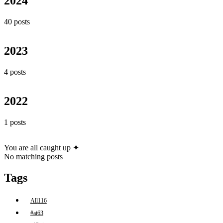
2024
40 posts
2023
4 posts
2022
1 posts
You are all caught up ✦
No matching posts
Tags
All
116
#ai
63