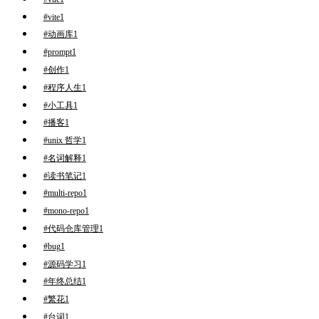
#vite
1
#动画库
1
#prompt
1
#创作
1
#程序人生
1
#小工具
1
#播客
1
#unix 哲学
1
#名词解释
1
#读书笔记
1
#multi-repo
1
#mono-repo
1
#代码仓库管理
1
#bug
1
#源码学习
1
#年终总结
1
#繁花
1
#台词
1