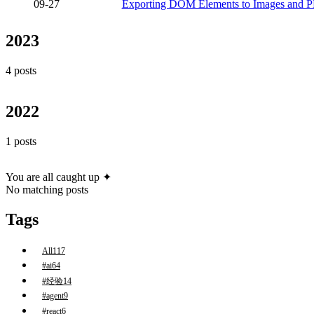
09-27
Exporting DOM Elements to Images and PD
2023
4 posts
2022
1 posts
You are all caught up ✦
No matching posts
Tags
All
117
#ai
64
#经验
14
#agent
9
#react
6