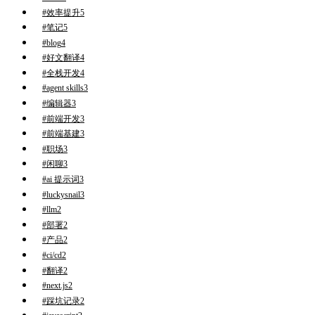
#效率提升
5
#笔记
5
#blog
4
#好文翻译
4
#全栈开发
4
#agent skills
3
#编辑器
3
#前端开发
3
#前端基建
3
#职场
3
#闲聊
3
#ai 提示词
3
#luckysnail
3
#llm
2
#部署
2
#产品
2
#ci/cd
2
#翻译
2
#next.js
2
#踩坑记录
2