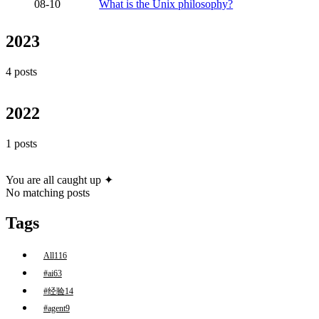
08-10
What is the Unix philosophy?
2023
4 posts
2022
1 posts
You are all caught up ✦
No matching posts
Tags
All
116
#ai
63
#经验
14
#agent
9