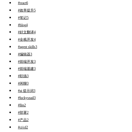
#react
6
#效率提升
5
#笔记
5
#blog
4
#好文翻译
4
#全栈开发
4
#agent skills
3
#编辑器
3
#前端开发
3
#前端基建
3
#职场
3
#闲聊
3
#ai 提示词
3
#luckysnail
3
#llm
2
#部署
2
#产品
2
#ci/cd
2