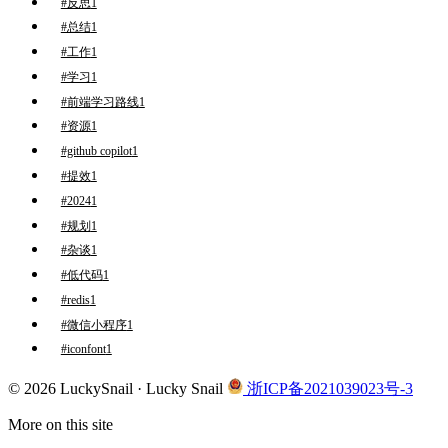
#反思
1
#总结
1
#工作
1
#学习
1
#前端学习路线
1
#资源
1
#github copilot
1
#提效
1
#2024
1
#规划
1
#杂谈
1
#低代码
1
#redis
1
#微信小程序
1
#iconfont
1
© 2026 LuckySnail · Lucky Snail
浙ICP备2021039023号-3
More on this site