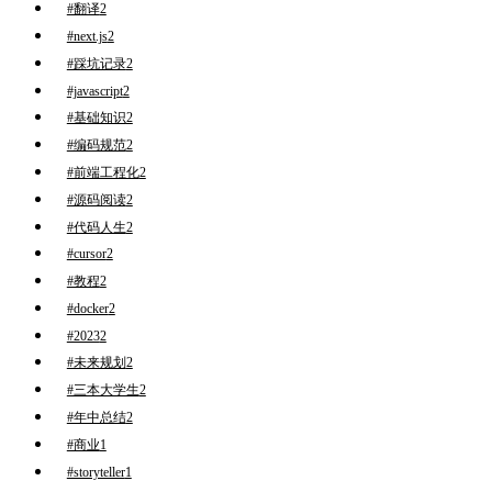
#翻译
2
#next.js
2
#踩坑记录
2
#javascript
2
#基础知识
2
#编码规范
2
#前端工程化
2
#源码阅读
2
#代码人生
2
#cursor
2
#教程
2
#docker
2
#2023
2
#未来规划
2
#三本大学生
2
#年中总结
2
#商业
1
#storyteller
1