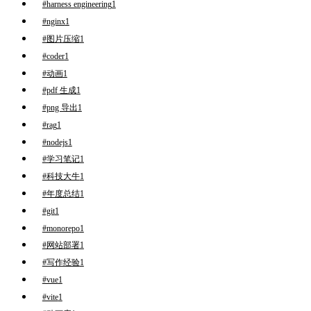
#harness engineering
1
#nginx
1
#图片压缩
1
#coder
1
#动画
1
#pdf 生成
1
#png 导出
1
#rag
1
#nodejs
1
#学习笔记
1
#科技大牛
1
#年度总结
1
#git
1
#monorepo
1
#网站部署
1
#写作经验
1
#vue
1
#vite
1