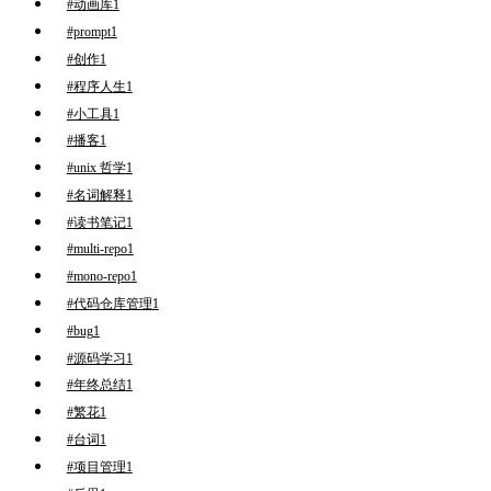
#动画库
1
#prompt
1
#创作
1
#程序人生
1
#小工具
1
#播客
1
#unix 哲学
1
#名词解释
1
#读书笔记
1
#multi-repo
1
#mono-repo
1
#代码仓库管理
1
#bug
1
#源码学习
1
#年终总结
1
#繁花
1
#台词
1
#项目管理
1