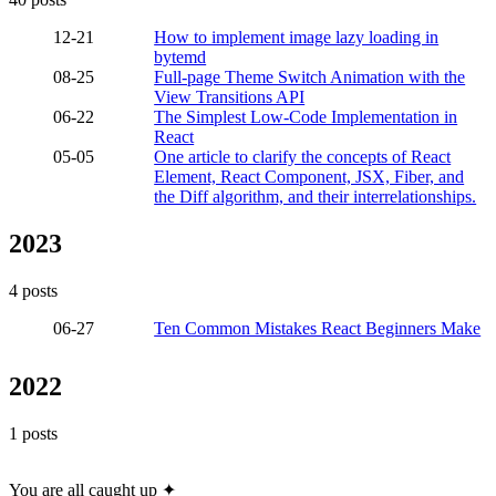
12-21
How to implement image lazy loading in
bytemd
08-25
Full-page Theme Switch Animation with the
View Transitions API
06-22
The Simplest Low-Code Implementation in
React
05-05
One article to clarify the concepts of React
Element, React Component, JSX, Fiber, and
the Diff algorithm, and their interrelationships.
2023
4 posts
06-27
Ten Common Mistakes React Beginners Make
2022
1 posts
You are all caught up ✦