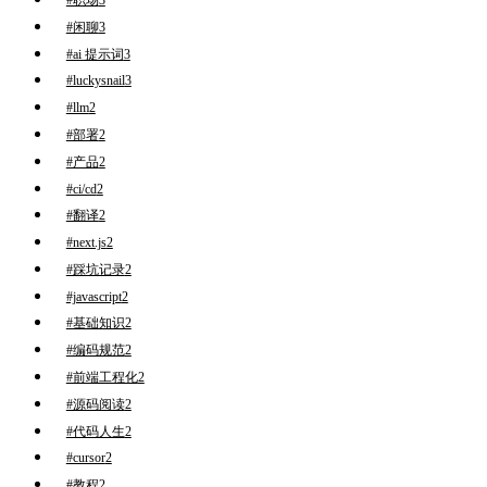
#职场
3
#闲聊
3
#ai 提示词
3
#luckysnail
3
#llm
2
#部署
2
#产品
2
#ci/cd
2
#翻译
2
#next.js
2
#踩坑记录
2
#javascript
2
#基础知识
2
#编码规范
2
#前端工程化
2
#源码阅读
2
#代码人生
2
#cursor
2
#教程
2