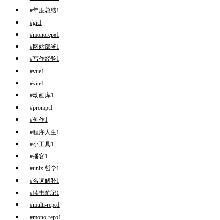
#年度总结
1
#git
1
#monorepo
1
#网站部署
1
#写作经验
1
#vue
1
#vite
1
#动画库
1
#prompt
1
#创作
1
#程序人生
1
#小工具
1
#播客
1
#unix 哲学
1
#名词解释
1
#读书笔记
1
#multi-repo
1
#mono-repo
1