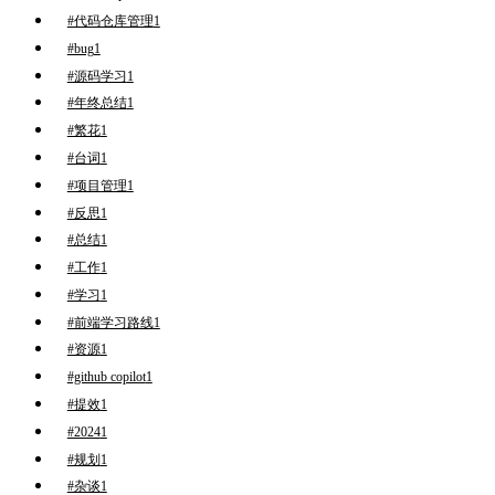
#代码仓库管理
1
#bug
1
#源码学习
1
#年终总结
1
#繁花
1
#台词
1
#项目管理
1
#反思
1
#总结
1
#工作
1
#学习
1
#前端学习路线
1
#资源
1
#github copilot
1
#提效
1
#2024
1
#规划
1
#杂谈
1