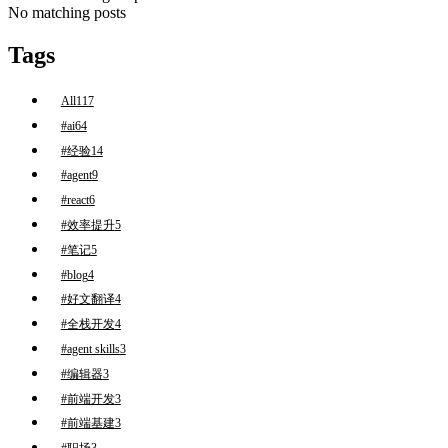
No matching posts
Tags
All
117
#ai
64
#经验
14
#agent
9
#react
6
#效率提升
5
#笔记
5
#blog
4
#好文翻译
4
#全栈开发
4
#agent skills
3
#编辑器
3
#前端开发
3
#前端基建
3