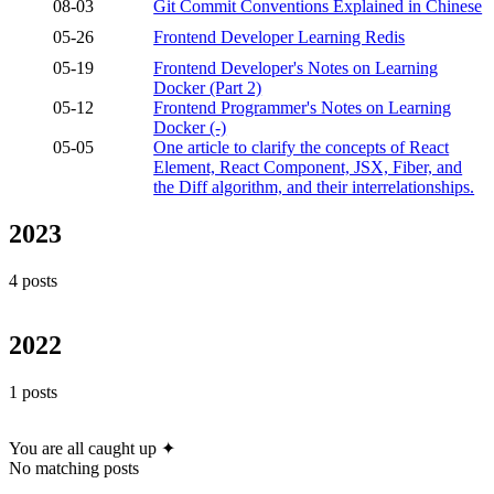
08-03
Git Commit Conventions Explained in Chinese
05-26
Frontend Developer Learning Redis
05-19
Frontend Developer's Notes on Learning
Docker (Part 2)
05-12
Frontend Programmer's Notes on Learning
Docker (-)
05-05
One article to clarify the concepts of React
Element, React Component, JSX, Fiber, and
the Diff algorithm, and their interrelationships.
2023
4 posts
2022
1 posts
You are all caught up ✦
No matching posts