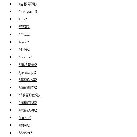
#ai 提示词
3
#luckysnail
3
#llm
2
#部署
2
#产品
2
#ci/cd
2
#翻译
2
#next.js
2
#踩坑记录
2
#javascript
2
#基础知识
2
#编码规范
2
#前端工程化
2
#源码阅读
2
#代码人生
2
#cursor
2
#教程
2
#docker
2