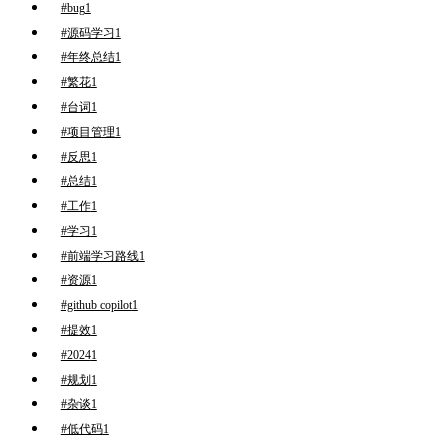
#bug
1
#源码学习
1
#年终总结
1
#繁花
1
#台词
1
#项目管理
1
#反思
1
#总结
1
#工作
1
#学习
1
#前端学习路线
1
#资源
1
#github copilot
1
#提效
1
#2024
1
#规划
1
#杂谈
1
#低代码
1