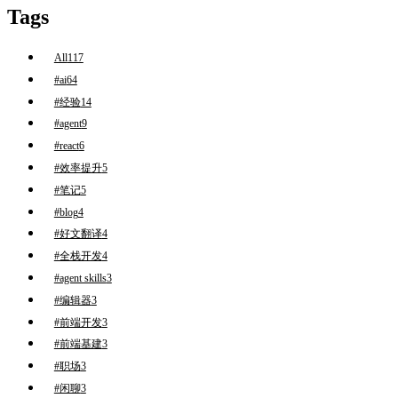
Tags
All
117
#ai
64
#经验
14
#agent
9
#react
6
#效率提升
5
#笔记
5
#blog
4
#好文翻译
4
#全栈开发
4
#agent skills
3
#编辑器
3
#前端开发
3
#前端基建
3
#职场
3
#闲聊
3