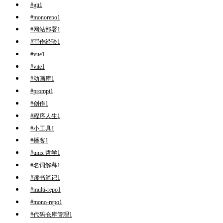
#git
1
#monorepo
1
#网站部署
1
#写作经验
1
#vue
1
#vite
1
#动画库
1
#prompt
1
#创作
1
#程序人生
1
#小工具
1
#播客
1
#unix 哲学
1
#名词解释
1
#读书笔记
1
#multi-repo
1
#mono-repo
1
#代码仓库管理
1